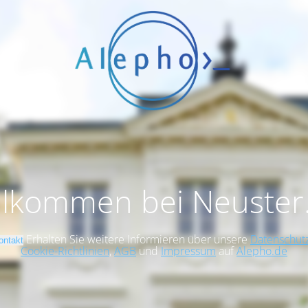
llkommen bei Neuster
Erhalten Sie weitere Informieren über unsere
Datenschutz
ontakt
Cookie-Richtlinien
,
AGB
und
Impressum
auf
Alepho.de