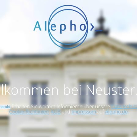
llkommen bei Neuster
Erhalten Sie weitere Informieren über unsere
Datenschutz
ontakt
Cookie-Richtlinien
,
AGB
und
Impressum
auf
Alepho.de