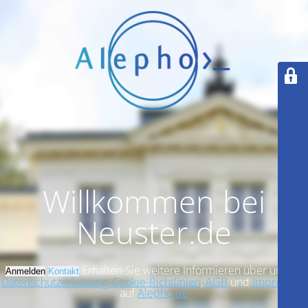
Willkommen bei
Neuster.de
Erhalten Sie weitere Informieren über unsere
Anmelden
Kontakt
Datenschutzerklärung, Cookie-Richtlinien
,
AGB
und
Impressum
auf
Alepho.de