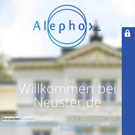
Willkommen bei
Neuster.de
Erhalten Sie weitere Informieren über unsere
Anmelden
Kontakt
Datenschutzerklärung, Cookie-Richtlinien
,
AGB
und
Impressum
auf
Alepho.de