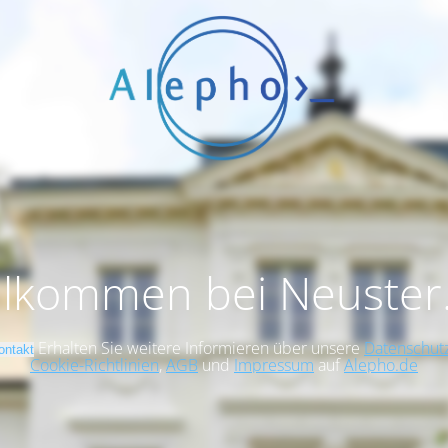
llkommen bei Neuster
Erhalten Sie weitere Informieren über unsere
Datenschutz
ontakt
Cookie-Richtlinien
,
AGB
und
Impressum
auf
Alepho.de