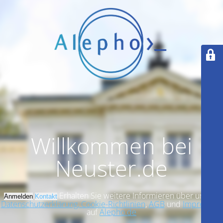
Willkommen bei
Neuster.de
Erhalten Sie weitere Informieren über unsere
Anmelden
Kontakt
Datenschutzerklärung, Cookie-Richtlinien
,
AGB
und
Impressum
auf
Alepho.de