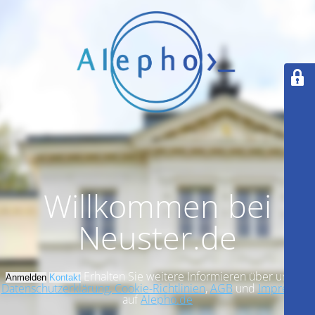
Willkommen bei
Neuster.de
Erhalten Sie weitere Informieren über unsere
Anmelden
Kontakt
Datenschutzerklärung, Cookie-Richtlinien
,
AGB
und
Impressum
auf
Alepho.de