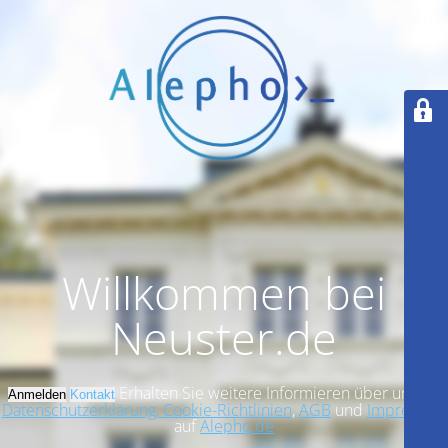
Willkommen bei
Neuster.de
Erhalten Sie weitere Informieren über unsere
Anmelden
Kontakt
Datenschutzerklärung, Cookie-Richtlinien
,
AGB
und
Impressum
auf
Alepho.de