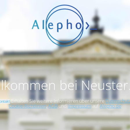
llkommen bei Neuster
Erhalten Sie weitere Informieren über unsere
Datenschutz
ontakt
Cookie-Richtlinien
,
AGB
und
Impressum
auf
Alepho.de